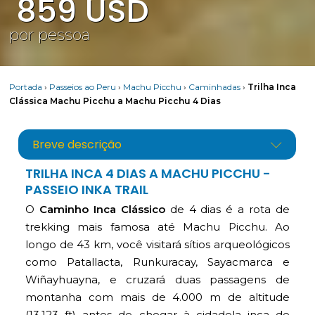
859
USD
por pessoa
Portada
›
Passeios ao Peru
›
Machu Picchu
›
Caminhadas
›
Trilha Inca
Clássica Machu Picchu a Machu Picchu 4 Dias
Breve descrição
TRILHA INCA 4 DIAS A MACHU PICCHU -
PASSEIO INKA TRAIL
O
Caminho Inca Clássico
de 4 dias é a rota de
trekking mais famosa até Machu Picchu. Ao
longo de 43 km, você visitará sítios arqueológicos
como Patallacta, Runkuracay, Sayacmarca e
Wiñayhuayna, e cruzará duas passagens de
montanha com mais de 4.000 m de altitude
(13.123 ft) antes de chegar à cidadela inca de