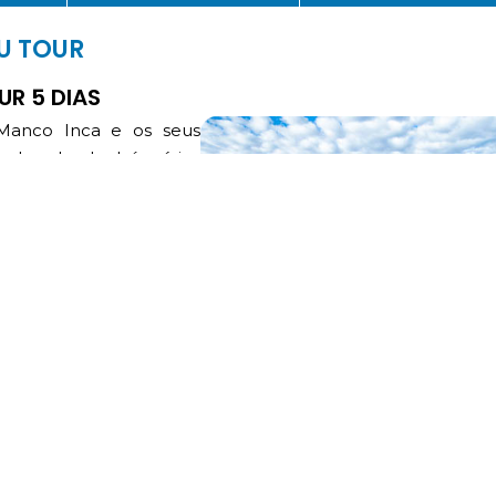
U TOUR
R 5 DIAS
 Manco Inca e os seus
cabamba. Incluía vários
nra da última dinastia
tu Cusi Yupanqui e Túpac
 e tradições de outras
tado neo-imperial para
eligião e astronomia.
 de Cusco, na província
iental dos Andes. Este
 partir de Vilcabamba,
e neve e montanhas de
 constantes. A região é
s muito profundos, o
desfiladeiro Willcamayu