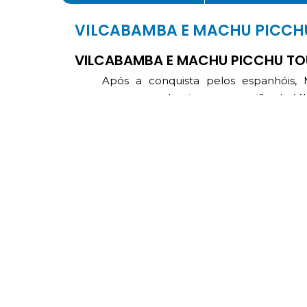
VILCABAMBA E MACHU PICCH
VILCABAMBA E MACHU PICCHU TOU
Após a conquista pelos espanhóis,
sucessores dominaram a região de Vil
centros e povoados construídos em ho
dos Incas: Manco Inca, Sayri Tupac, Ti
Amaru I. De acordo com os costumes
culturas pré-Inca, foi criado um es
preservar todo o conhecimento em r
Vilcabamba está localizada a noroeste
de La Convención, na cordilheira or
passeio às ruínas de Machu Picchu a
tem uma cadeia de picos cobertos d
selva alta com alterações climáticas
delimitada por dois desfiladeiro
desfiladeiro Apurimac à esquerda e o 