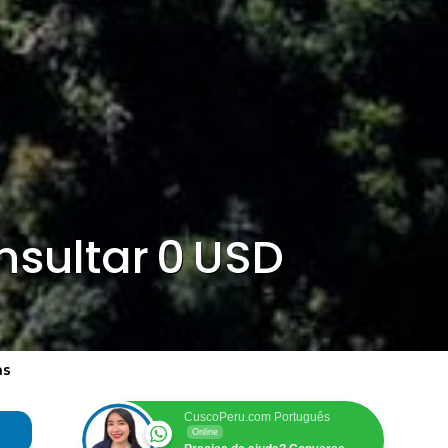
nsultar
0
USD
as
CuscoPeru.com Português
Online