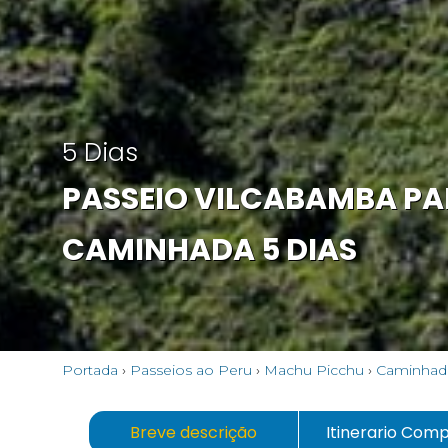
5 Dias
PASSEIO VILCABAMBA P
CAMINHADA 5 DIAS
Portada
›
Passeios ao Peru
›
Machu Picchu
›
Caminhad
Breve descrição
Itinerario Com