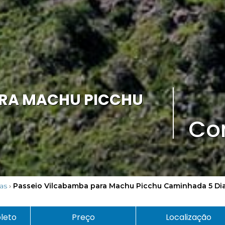
ARA MACHU PICCHU
Co
as
›
Passeio Vilcabamba para Machu Picchu Caminhada 5 Di
pleto
Preço
Localização