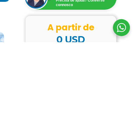
Precisa de ajuda? Converse
connosco
A partir de
0
USD