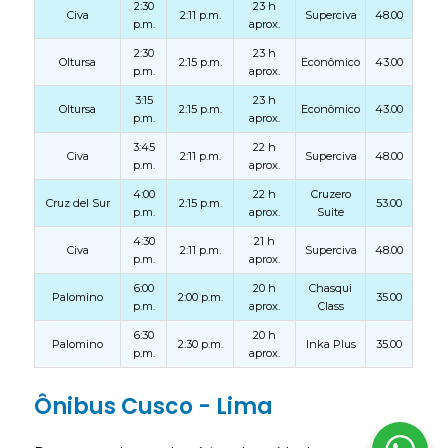
2:30
23 h
Civa
2:11 p.m.
Superciva
48.00
p.m.
aprox.
2:30
23 h
Oltursa
2:15 p.m.
Econômico
43.00
p.m.
aprox.
3:15
23 h
Oltursa
2:15 p.m.
Econômico
43.00
p.m.
aprox.
3:45
22 h
Civa
2:11 p.m.
Superciva
48.00
p.m.
aprox.
4:00
22 h
Cruzero
Cruz del Sur
2:15 p.m.
53.00
p.m.
aprox.
Suite
4:30
21 h
Civa
2:11 p.m.
Superciva
48.00
p.m.
aprox.
6:00
20 h
Chasqui
Palomino
2:00 p.m.
35.00
p.m.
aprox.
Class
6:30
20 h
Palomino
2:30 p.m.
Inka Plus
35.00
p.m.
aprox.
Ônibus Cusco - Lima