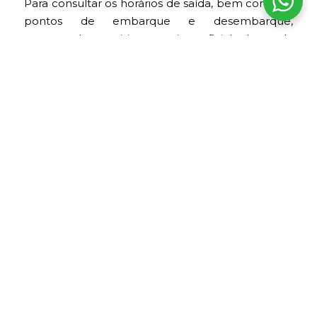
Para consultar os horários de saída, bem como os
pontos de embarque e desembarque,
recomenda-se visitar o site oficial de cada
empresa.
Os ônibus são programados de acordo com seus
horários de saída, desde as primeiras horas do dia
até altas horas da noite.
Empresa de
Tarifa
Saída
Chegada
Duração
Classe
ônibus
(US$)
9:00
20 h
Chasqui
Palomino
5:00 a.m.
35.00
a.m.
aprox.
Class
11:30
19 h
Palomino
7:00 a.m.
Inka Plus
35.00
a.m.
aprox.
1:00
23 h
Oltursa
2:15 p.m.
Econômico
40.00
p.m.
aprox.
1:00
19 h
Chasqui
Palomino
8:30 a.m.
35.00