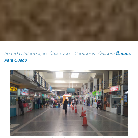
Portada
›
Informações Úteis
›
Voos - Comboios - Ônibus
›
Ônibus
Para Cusco