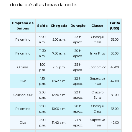
do dia até altas horas da noite.
Empresa de
Tarifa
Saída
Chegada
Duração
Classe
ônibus
(US$)
9:00
23 h
Chasqui
Palomino
5:00 a.m.
35.00
a.m.
aprox.
Class
11:30
20 h
Palomino
7:30 a.m.
Inka Plus
35.00
a.m.
aprox.
1:00
25 h
Oltursa
2:15 p.m.
Econômico
43.00
p.m.
aprox.
1:15
22 h
Superciva
Civa
11:42 a.m.
42.00
p.m.
aprox.
Irizar
2:00
22 h
Cruzero
Cruz del Sur
12:30 a.m.
50.00
p.m.
aprox.
Suite
2:00
20 h
Chasqui
Palomino
10:00 a.m.
35.00
p.m.
aprox.
Class
2:00
21 h
Superciva
Civa
11:42 a.m.
42.00
p.m.
aprox.
Irizar