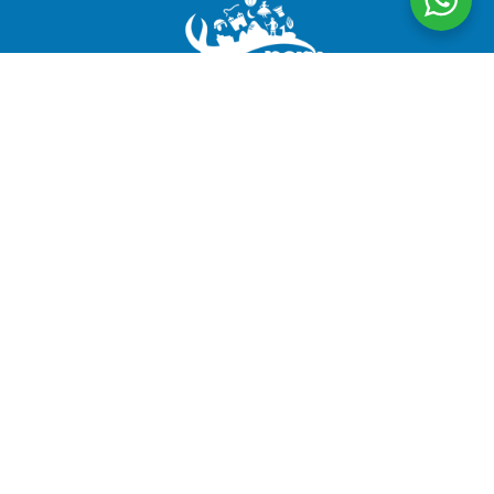
CuscoPeru.com cria experiências de viagem autênticas
e personalizadas no Peru, cuidando de cada detalhe
para garantir viajantes satisfeitos e #PassageirosFelizes
Siga-nos
Empresa
Quem Somos
Livro de Reclamações
Depoimentos
Termos e Condições
RUC: 20491103753
CUSCOPERU.COM TOUR OPERATOR E.I.R.L.