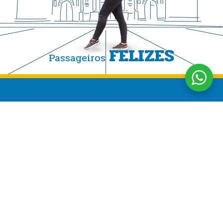
FELIZES
Passageiros
CuscoPeru.com cria experiências de viagem autênticas
e personalizadas no Peru, cuidando de cada detalhe
para garantir viajantes satisfeitos e #PassageirosFelizes
Siga-nos