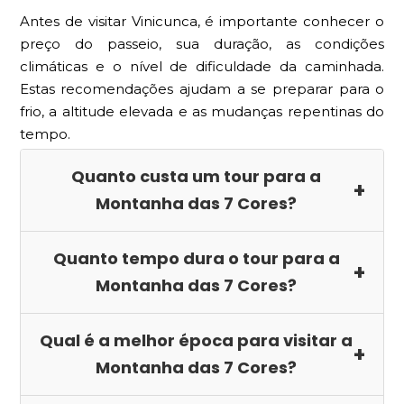
Nível 1:
Antes de visitar Vinicunca, é importante conhecer o
PASSEIO DE 1 DIA PELA MONTANHA DE 7
preço do passeio, sua duração, as condições
CORES
Nível 2:
Guia particular
climáticas e o nível de dificuldade da caminhada.
Estas recomendações ajudam a se preparar para o
Nível 3:
US$ 175.00
frio, a altitude elevada e as mudanças repentinas do
tempo.
Nível 4:
Quanto custa um tour para a
INCLUI:
Montanha das 7 Cores?
Quanto tempo dura o tour para a
Montanha das 7 Cores?
Qual é a melhor época para visitar a
Montanha das 7 Cores?