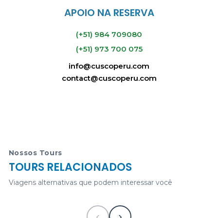
APOIO NA RESERVA
(+51) 984 709080
(+51) 973 700 075
info@cuscoperu.com
contact@cuscoperu.com
Pacotes para Machu Picchu 1 Dia | tour para
Machu Picchu
Nossos Tours
TOURS RELACIONADOS
325
USD
1 Dia desde
Viagens alternativas que podem interessar você
‹
›