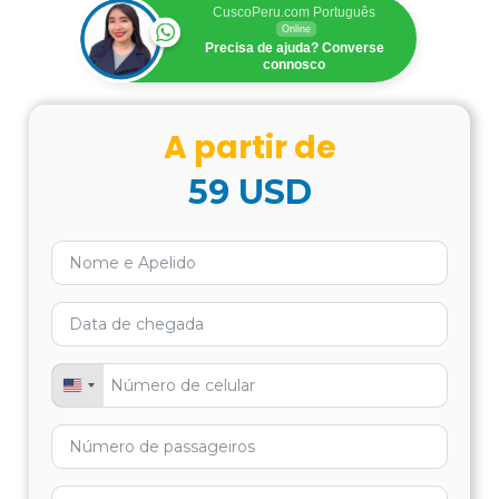
CuscoPeru.com Português
Online
Precisa de ajuda? Converse
connosco
A partir de
BBVA Banco
Continental
59
USD
U$89.00
United States +1
VISA -