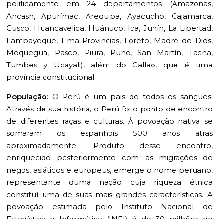
politicamente em 24 departamentos (Amazonas,
Ancash, Apurímac, Arequipa, Ayacucho, Cajamarca,
Cusco, Huancavelica, Huánuco, Ica, Junín, La Libertad,
Lambayeque, Lima-Provincias, Loreto, Madre de Dios,
Moquegua, Pasco, Piura, Puno, San Martín, Tacna,
Tumbes y Ucayali), além do Callao, que é uma
província constitucional.
População:
O Perú é um pais de todos os sangues.
Através de sua história, o Perú foi o ponto de encontro
de diferentes raças e culturas. À povoação nativa se
somaram os espanhóis 500 anos atrás
aproximadamente. Produto desse encontro,
enriquecido posteriormente com as migrações de
negos, asiáticos e europeus, emerge o nome peruano,
representante duma nação cuja riqueza étnica
constituí uma de suas mais grandes características. A
povoação estimada pelo Instituto Nacional de
Estadística e Informática (INEI) é de 30 milhões de