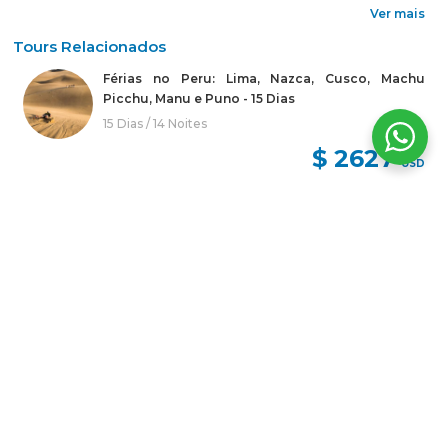
Ver mais
Tours Relacionados
Férias no Peru: Lima, Nazca, Cusco, Machu
Picchu, Manu e Puno - 15 Dias
15 Dias / 14 Noites
$ 2627
USD
Férias: Lima - Nazca - Cusco - Vale Sagrado -
Machu Picchu - Tambopata (10D 9N)
10 Dias / 9 Noites
$ 2779
USD
Lima - Nazca - Cusco - Vale Sagrado - Machu
Picchu - Manu 11D-10N
11 Dias / 10 Noites
$ 2265
USD