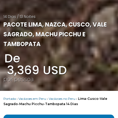
14 Dias / 13 Noites
PACOTE LIMA, NAZCA, CUSCO, VALE
SAGRADO, MACHU PICCHU E
TAMBOPATA
De
3,369
USD
por pessoa
Portada
›
Vacâzoes em Peru
›
Vacâzoes no Peru
›
Lima-Cusco-Vale
Sagrado-Machu Picchu-Tambopata 14 Dias