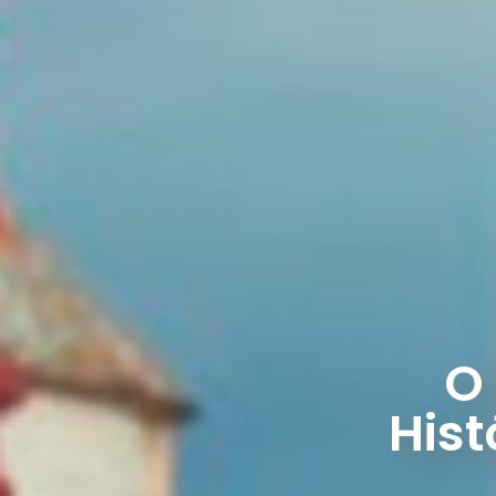
O
Hist