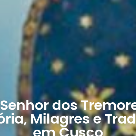
 Senhor dos Tremore
ória, Milagres e Tra
em Cusco