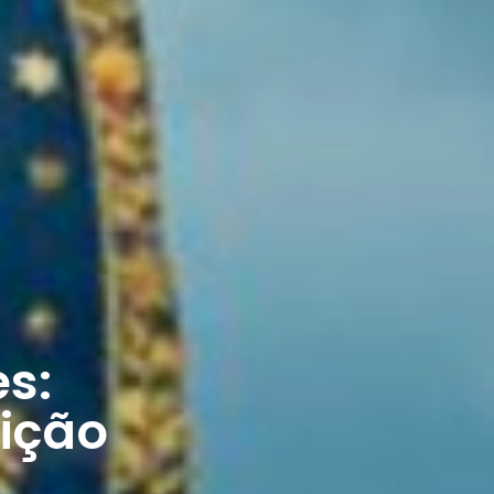
s:
dição