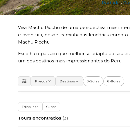
Portada
›
Pas
Viva Machu Picchu de uma perspectiva mais inten
e aventura, desde caminhadas lendárias como o 
Machu Picchu.
Escolha o passeio que melhor se adapta ao seu est
um dos destinos mais impressionantes do Peru.
Preços
Destinos
3-5
dias
6-8
dias
×
Trilha Inca
Cusco
Tours encontrados
(3)
›