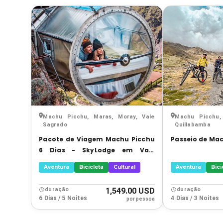
›
›
›
›
Machu Picchu, Maras, Moray, Vale
Machu Picchu, 
Sagrado
Quillabamba
Pacote de Viagem Machu Picchu
Passeio de Mac
6 Dias - SkyLodge em Vale
Sagrado
Aventura
Bicicleta
Cultural
Aventura
Bici
duração
1,549.00 USD
duração
6 Dias / 5 Noites
4 Dias / 3 Noites
por pessoa