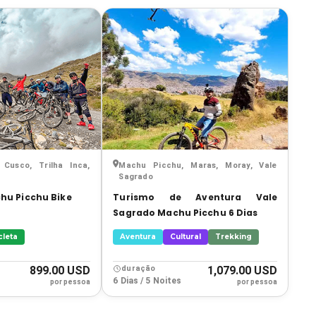
Cusco, Trilha Inca,
Machu Picchu, Maras, Moray, Vale
Sagrado
hu Picchu Bike
Turismo de Aventura Vale
Sagrado Machu Picchu 6 Dias
cleta
Aventura
Cultural
Trekking
899.00 USD
duração
1,079.00 USD
6 Dias / 5 Noites
por pessoa
por pessoa