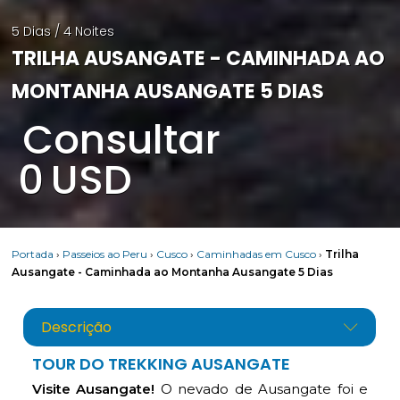
5 Dias / 4 Noites
TRILHA AUSANGATE - CAMINHADA AO
MONTANHA AUSANGATE 5 DIAS
Consultar
0
USD
Portada
›
Passeios ao Peru
›
Cusco
›
Caminhadas em Cusco
›
Trilha
Ausangate - Caminhada ao Montanha Ausangate 5 Dias
Descrição
TOUR DO TREKKING AUSANGATE
Visite Ausangate!
O nevado de Ausangate foi e