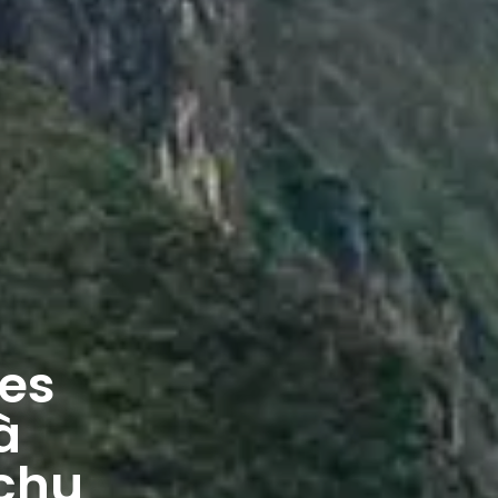
es
à
chu