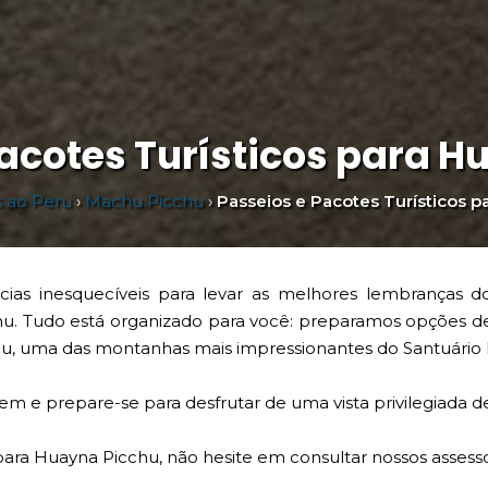
Pacotes Turísticos para H
s ao Peru
›
Machu Picchu
›
Passeios e Pacotes Turísticos p
ias inesquecíveis para levar as melhores lembranças d
chu. Tudo está organizado para você: preparamos opções
chu, uma das montanhas mais impressionantes do Santuário H
em e prepare-se para desfrutar de uma vista privilegiada d
para Huayna Picchu, não hesite em consultar nossos assess