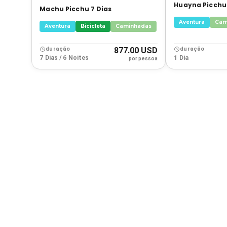
Huayna Picchu
Machu Picchu 7 Dias
Aventura
Cam
Aventura
Bicicleta
Caminhadas
duração
877.00 USD
duração
7 Dias / 6 Noites
1 Dia
por pessoa