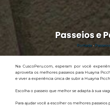
Passeios e 
Portada
›
Passeio
Na CuscoPeru.com, esperam por você experiênc
aproveita os melhores passeios para Huayna Pic
e viver a experiência única de subir a Huayna Pic
Escolha o passeio que melhor se adapta à sua viag
Para ajudar você a escolher os melhores passeios 