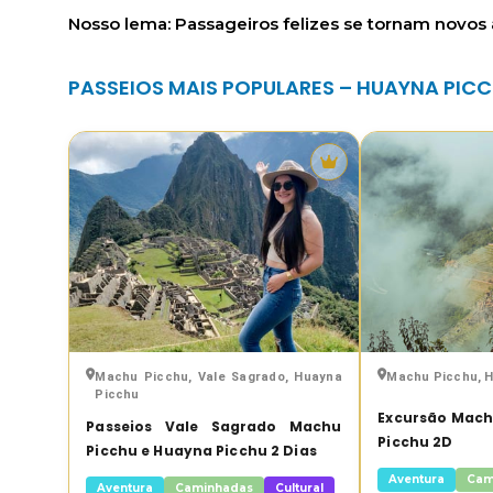
Nosso lema: Passageiros felizes se tornam novos
PASSEIOS MAIS POPULARES – HUAYNA PIC
Tour
destacado
Machu Picchu, Vale Sagrado, Huayna
Machu Picchu, 
Picchu
Excursão Mach
Passeios Vale Sagrado Machu
Picchu 2D
Picchu e Huayna Picchu 2 Dias
Aventura
Cam
Aventura
Caminhadas
Cultural