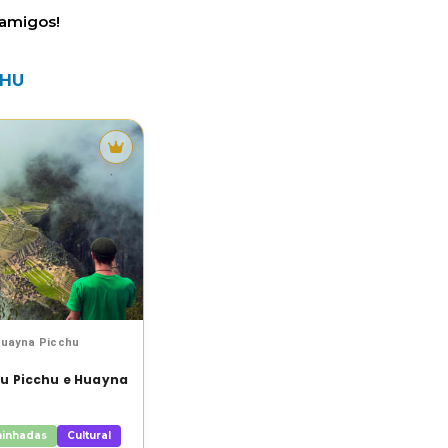
 amigos!
CHU
Tour
destacado
Huayna Picchu
u Picchu e Huayna
inhadas
Cultural