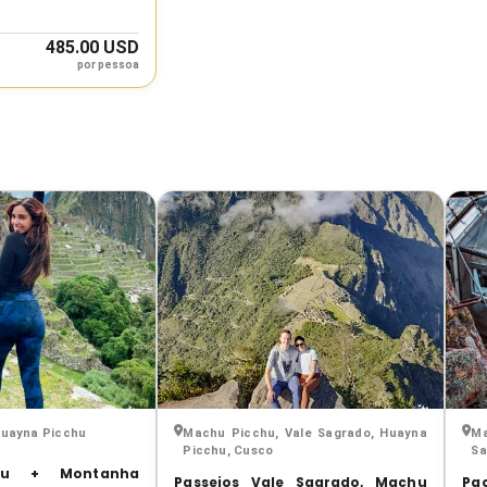
485.00 USD
por pessoa
Huayna Picchu
Machu Picchu, Vale Sagrado, Huayna
Ma
Picchu, Cusco
Sa
hu + Montanha
Passeios Vale Sagrado, Machu
Pa