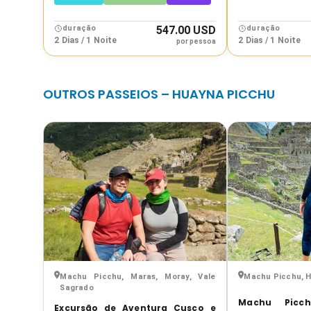
duração
547.00 USD
duração
2 Dias / 1 Noite
2 Dias / 1 Noite
por pessoa
OUTROS PASSEIOS – HUAYNA PICCHU
Machu Picchu, Maras, Moray, Vale
Machu Picchu, 
Sagrado
Machu Picc
Excursão de Aventura Cusco e