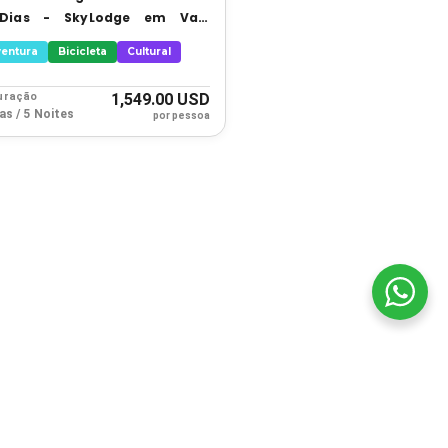
Dias - SkyLodge em Vale
grado
ventura
Bicicleta
Cultural
uração
1,549.00 USD
ias / 5 Noites
por pessoa