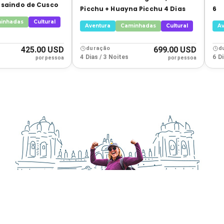
 saindo de Cusco
Picchu + Huayna Picchu 4 Dias
6 
Sa
inhadas
Cultural
Aventura
Caminhadas
Cultural
A
425.00 USD
duração
699.00 USD
d
4 Dias / 3 Noites
6 D
por pessoa
por pessoa