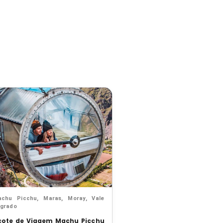
chu Picchu, Maras, Moray, Vale
grado
cote de Viagem Machu Picchu