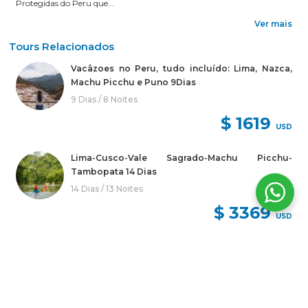
Protegidas do Peru que...
Ver mais
Tours Relacionados
Vacâzoes no Peru, tudo incluído: Lima, Nazca,
Machu Picchu e Puno 9Dias
9 Dias / 8 Noites
$ 1619
USD
Lima-Cusco-Vale Sagrado-Machu Picchu-
Tambopata 14 Dias
14 Dias / 13 Noites
$ 3369
USD
Férias no Peru: Lima, Nazca, Cusco, Machu
Picchu, Manu e Puno - 15 Dias
15 Dias / 14 Noites
$ 2627
USD