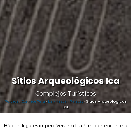
Sítios Arqueológicos Ica
Complejos Turísticos
Portada
›
Conhece Peru
›
Ica - Nazca - Paracas
›
Sítios Arqueológicos
Ica
Há dois lugares imperdíveis em Ica. Um, pertencente a