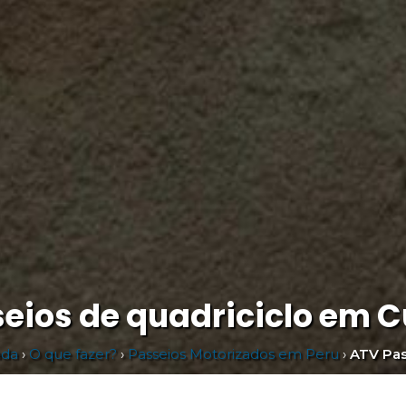
eios de quadriciclo em 
ada
›
O que fazer?
›
Passeios Motorizados em Peru
›
ATV Pas