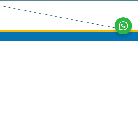
Vendas
+51 973 700 075
+51 984 709 080
Operações e Reservas
+51 980 832 014
+51 965 271 445
E-mail e Endereço
info@cuscoperu.com
achu Picchu
Marcavalle O-1, Distrito Wanchaq, Cusco