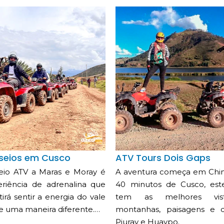
seios em Cusco
ATV Tours Dois Gaps
eio ATV a Maras e Moray é
A aventura começa em Chin
riência de adrenalina que
40 minutos de Cusco, est
irá sentir a energia do vale
tem as melhores vis
e uma maneira diferente.…
montanhas, paisagens e d
Piuray e Huaypo.