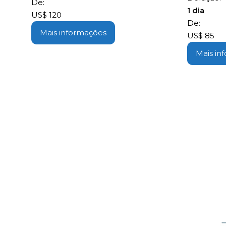
De:
1 dia
US$
120
De:
Mais informações
US$
85
Mais in