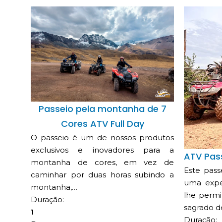
Passeio pela montanha de 7
Cores ATV Full Day
O passeio é um de nossos produtos
exclusivos e inovadores para a
ATV Pas
montanha de cores, em vez de
Este pass
caminhar por duas horas subindo a
uma expe
montanha,…
lhe permit
Duração:
sagrado d
1
Duração: