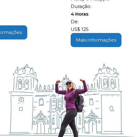
Duração:
4 Horas
De:
US$
125
formações
Mais informações