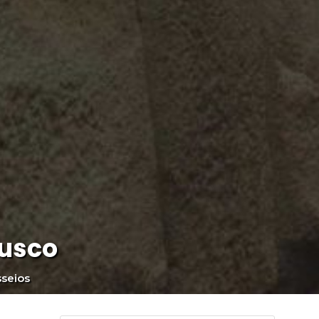
Cusco
seios