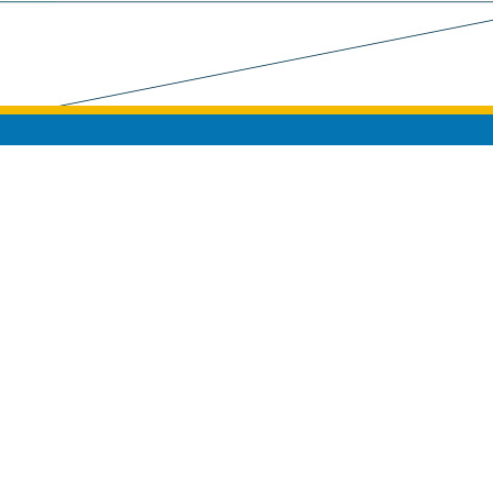
Empresa
Quem So
Livro de 
Depoimen
CuscoPeru.com cria experiências de
viagem autênticas e personalizadas no
Termos e 
Peru, cuidando de cada detalhe para
RUC: 20491
garantir viajantes satisfeitos e
CUSCOPER
#PassageirosFelizes
E.I.R.L.
Siga-nos