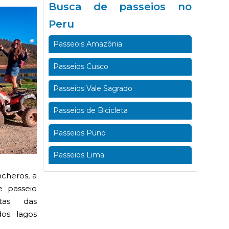
Busca de passeios no
Peru
Passeois Amazônia
Passeios Cusco
Passeios Vale Sagrado
Passeios de Bicicleta
Passeios Puno
Passeios Lima
cheros, a
e passeio
tas das
os lagos