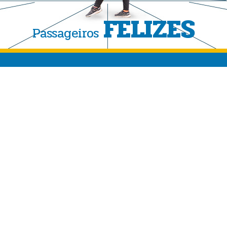
FELIZES
Passageiros
Conheça o Peru
mos
Vacazoes Peru
Reclamações
Passeios a Machu Picchu
tos
Informacoes Uteis
Condições
Festivais e Eventos
103753
O Que Fazer?
U.COM TOUR OPERATOR
Notícias e Atualizações
Bilhetes Turísticos Para M
Fatos Para o Viajante