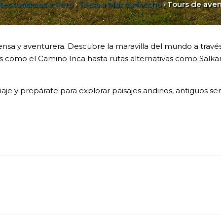
es turísticos a Perú
›
Tours a Machu Picchu
›
Tours de ave
sa y aventurera. Descubre la maravilla del mundo a través
s como el Camino Inca hasta rutas alternativas como Salka
aje y prepárate para explorar paisajes andinos, antiguos sen