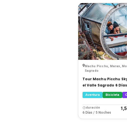
›
›
›
›
Machu Picchu, Maras, Mor
Sagrado
Tour Machu Picchu Sk
el Valle Sagrado 6 Día
Aventura
Bicicleta
C
duración
1,
6 Días / 5 Noches