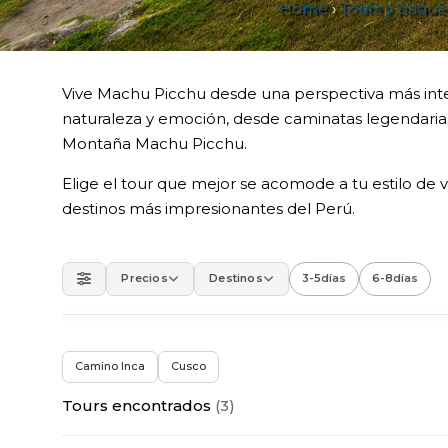
Home
›
Tours y paquet
Vive Machu Picchu desde una perspectiva más inten
naturaleza y emoción, desde caminatas legendaria
Montaña Machu Picchu.
Elige el tour que mejor se acomode a tu estilo de vi
destinos más impresionantes del Perú.
Precios
Destinos
3-5
días
6-8
días
×
Camino Inca
Cusco
Tours encontrados
(3)
›