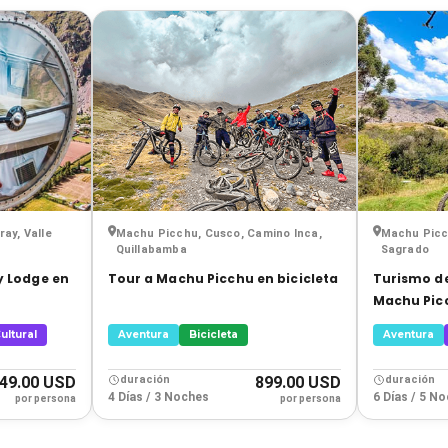
ay, Valle
Machu Picchu, Cusco, Camino Inca,
Machu Picch
Quillabamba
Sagrado
y Lodge en
Tour a Machu Picchu en bicicleta
Turismo de
s
Machu Picc
ultural
Aventura
Bicicleta
Aventura
549.00 USD
duración
899.00 USD
duración
4 Días / 3 Noches
6 Días / 5 N
por persona
por persona