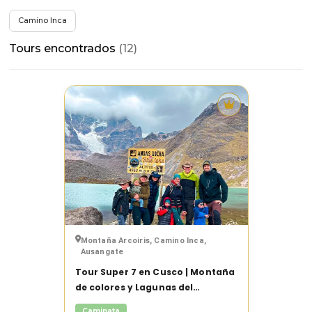
Todos
×
los
Camino Inca
filtros
Tours encontrados
(12)
›
Ordenar por
Tour
›
Destinos
destacado
›
Duración
›
Precios
›
Etiquetas
Montaña Arcoiris, Camino Inca,
Ausangate
Tour Super 7 en Cusco | Montaña
de colores y Lagunas del
Limpiar
filtros
Ausangate 2 días
Caminata