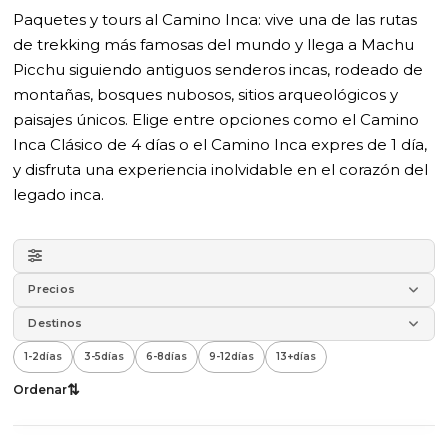
Paquetes y tours al Camino Inca: vive una de las rutas
de trekking más famosas del mundo y llega a Machu
Picchu siguiendo antiguos senderos incas, rodeado de
montañas, bosques nubosos, sitios arqueológicos y
paisajes únicos. Elige entre opciones como el Camino
Inca Clásico de 4 días o el Camino Inca expres de 1 día,
y disfruta una experiencia inolvidable en el corazón del
legado inca.
Precios
Destinos
1-2
días
3-5
días
6-8
días
9-12
días
13+
días
⇅
Ordenar