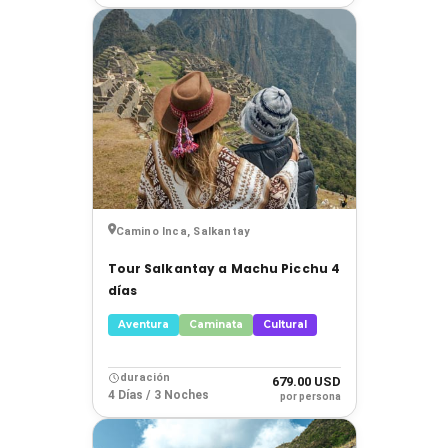
Camino Inca, Salkantay
Tour Salkantay a Machu Picchu 4
días
Aventura
Caminata
Cultural
duración
679.00 USD
4 Días / 3 Noches
por persona