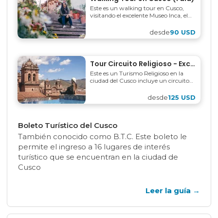
Este es un walking tour en Cusco,
visitando el excelente Museo Inca, el
barrio bohemio de San Blas, cuna de
artesanos y pintores y...
desde
90 USD
Tour Circuito Religioso - Excursión a Iglesias del Cusco 4 Horas
Este es un Turismo Religioso en la
ciudad del Cusco incluye un circuito
completo a la basílica Catedral, la
Compañía de Jesus y la...
desde
125 USD
Boleto Turístico del Cusco
También conocido como B.T.C. Este boleto le
permite el ingreso a 16 lugares de interés
turístico que se encuentran en la ciudad de
Cusco
Leer la guía
→