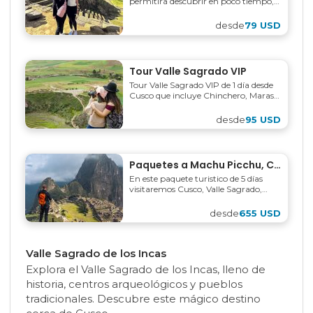
permitira descubrir en poco tiempo,
este hermoso lugar, lleno de rios,
verdes praderas y ruinas...
desde
79 USD
Tour Valle Sagrado VIP
Tour Valle Sagrado VIP de 1 día desde
Cusco que incluye Chinchero, Maras,
Moray, Ollantaytambo y Pisac.
desde
95 USD
Paquetes a Machu Picchu, Cusco y Valle Sagrado 5 días
En este paquete turistico de 5 días
visitaremos Cusco, Valle Sagrado,
Aguas Calientes, Machu Picchu,
Maras y Moray.
desde
655 USD
Valle Sagrado de los Incas
Explora el Valle Sagrado de los Incas, lleno de
historia, centros arqueológicos y pueblos
tradicionales. Descubre este mágico destino