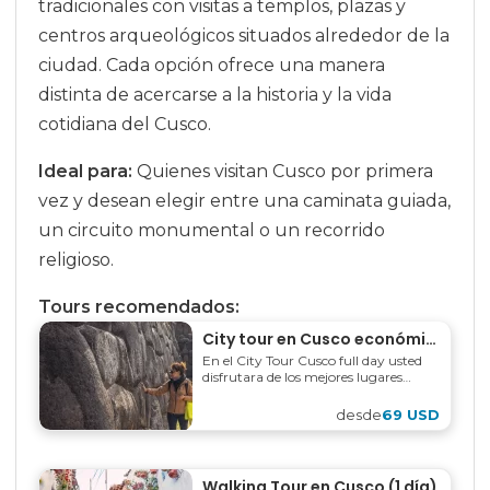
tradicionales con visitas a templos, plazas y
centros arqueológicos situados alrededor de la
ciudad. Cada opción ofrece una manera
distinta de acercarse a la historia y la vida
cotidiana del Cusco.
Ideal para:
Quienes visitan Cusco por primera
vez y desean elegir entre una caminata guiada,
un circuito monumental o un recorrido
religioso.
Tours recomendados:
City tour en Cusco económico 5 horas
En el City Tour Cusco full day usted
disfrutara de los mejores lugares
turísticos de Cusco como koricancha,
Sacsayhuaman, Qenqo, Puka-
desde
69 USD
Pukara y Tambomachay.
Walking Tour en Cusco (1 día)