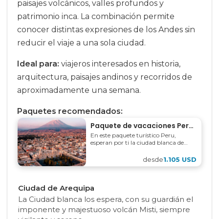
paisajes volcánicos, valles profundos y
patrimonio inca. La combinación permite
conocer distintas expresiones de los Andes sin
reducir el viaje a una sola ciudad.
Ideal para:
viajeros interesados en historia,
arquitectura, paisajes andinos y recorridos de
aproximadamente una semana.
Paquetes recomendados:
Paquete de vacaciones Perú: Viaje a Arequipa, Cusco y Machu Picchu 7 días
En este paquete turístico Peru,
esperan por ti la ciudad blanca de
Arequipa, el Valle del Colca, Machu
Picchu, Cusco y el Valle Sagrado....
desde
1.105 USD
Ciudad de Arequipa
La Ciudad blanca los espera, con su guardián el
imponente y majestuoso volcán Misti, siempre