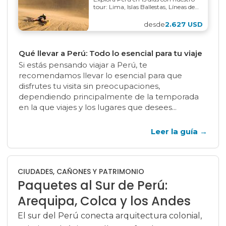
tour: Lima, Islas Ballestas, Líneas de
Nazca, Cusco, Machu Picchu, selva
amazónica en Puerto Maldonado y
desde
2.627 USD
el...
Qué llevar a Perú: Todo lo esencial para tu viaje
Si estás pensando viajar a Perú, te
recomendamos llevar lo esencial para que
disfrutes tu visita sin preocupaciones,
dependiendo principalmente de la temporada
en la que viajes y los lugares que desees...
Leer la guía
→
CIUDADES, CAÑONES Y PATRIMONIO
Paquetes al Sur de Perú:
Arequipa, Colca y los Andes
El sur del Perú conecta arquitectura colonial,