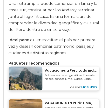
Una ruta amplia puede comenzar en Lima y la
costa sur, continuar por los Andes y terminar
junto al lago Titicaca. Es una forma clara de
comprender la diversidad geográfica y cultural
del Perú dentro de un solo viaje.
Ideal para:
quienes visitan el país por primera
vez y desean combinar patrimonio, paisajes y
ciudades de distintas regiones.
Paquetes recomendados:
Vacaciones a Peru todo incluido: Lima, Nazca, Machu Picchu y Puno 9 días
Sobrevuela las enigmáticas líneas de
Nazca, conoce Lima, Cusco, Lago
Titicaca y por supuesto Machu
Picchu. Arte, magia y misterio, en
desde
1.619 USD
este paquete turístico...
VACACIONES EN PERÚ: LIMA, NAZCA, CUSCO, MACHU PICCHU, MANU Y PUNO 15D
Explora Perú en 15 días con nuestro