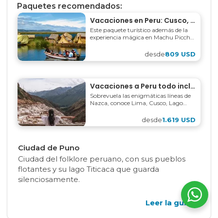
Paquetes recomendados:
Vacaciones en Peru: Cusco, Machu Picchu y Puno 6 días
Este paquete turístico además de la
experiencia mágica en Machu Picchu
te acerca a las costumbres de los
Andes Peruanos en Puno y Lago...
desde
809 USD
Vacaciones a Peru todo incluido: Lima, Nazca, Machu Picchu y Puno 9 días
Sobrevuela las enigmáticas líneas de
Nazca, conoce Lima, Cusco, Lago
Titicaca y por supuesto Machu
Picchu. Arte, magia y misterio, en
desde
1.619 USD
este paquete turístico...
Ciudad de Puno
Ciudad del folklore peruano, con sus pueblos
flotantes y su lago Titicaca que guarda
silenciosamente.
Leer la guía
→