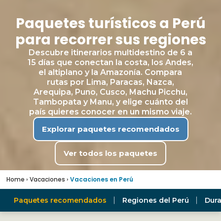
Paquetes turísticos a Perú
para recorrer sus regiones
Descubre itinerarios multidestino de 6 a
15 días que conectan la costa, los Andes,
el altiplano y la Amazonía. Compara
rutas por Lima, Paracas, Nazca,
Arequipa, Puno, Cusco, Machu Picchu,
Tambopata y Manu, y elige cuánto del
país quieres conocer en un mismo viaje.
Explorar paquetes recomendados
Ver todos los paquetes
Home
›
Vacaciones
›
Vacaciones en Perú
Paquetes recomendados
Regiones del Perú
Dura