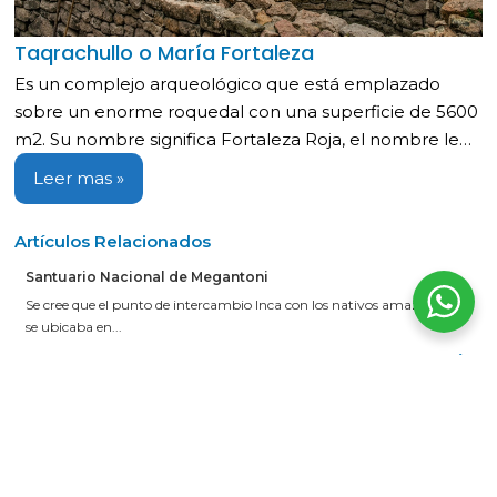
Taqrachullo o María Fortaleza
Es un complejo arqueológico que está emplazado
sobre un enorme roquedal con una superficie de 5600
m2. Su nombre significa Fortaleza Roja, el nombre le…
Leer mas »
Artículos Relacionados
Santuario Nacional de Megantoni
Se cree que el punto de intercambio Inca con los nativos amazónicos
se ubicaba en...
Leer más
Qoraqora
Este palacio fue mandado a construir por Inca Roca y fue residencia
del “Ayllu Raurau”....
Leer más