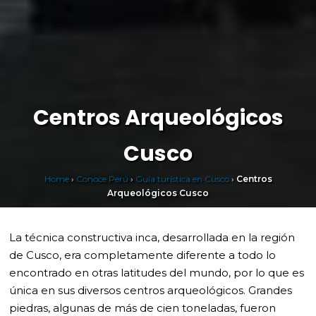
Centros Arqueológicos
Cusco
Home
›
Conoce Perú
›
Guía turística en Cusco
›
Centros
Arqueológicos Cusco
La técnica constructiva inca, desarrollada en la región
de Cusco, era completamente diferente a todo lo
encontrado en otras latitudes del mundo, por lo que es
única en sus diversos centros arqueológicos. Grandes
piedras, algunas de más de cien toneladas, fueron