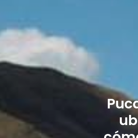
Puca
ub
cómo