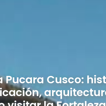
 Pucara Cusco: hist
icación, arquitectur
 visitar la Fortaleza