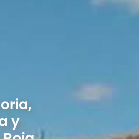
oria,
a y
 Roja