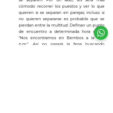
cómodo recorrer los puestos y ver lo que
quieren si se separan en parejas; incluso si
no quieren separarse es probable que se
pierdan entre la multitud. Definan un punto
de encuentro a determinada hora como
“Nos encontramos en Bembos a la 1:00
p.m.”. Así no pasará la feria buscando
preocupado a sus amigos y todos podrán
ver y demorarse el tiempo que quieran en
cada puesto.
Mochila adelante:
De nuevo, en el
Santurantikuy siempre hay muchísima
gente; cuidado porque lamentablemente
hay malas personas que aprovechan la
confusión y el movimiento para sacarte la
billetera o el celular del bolsillo. Manténgase
siempre atento a sus pertenencias y si lleva