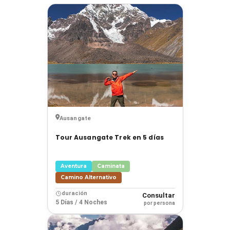
›
Ordenar por
›
Destinos
›
Duración
›
Precios
Ausangate
›
Etiquetas
Tour Ausangate Trek en 5 días
Aventura
Caminata
Limpiar
Camino Alternativo
filtros
duración
Consultar
Mostrar
5 Días / 4 Noches
por persona
resultados