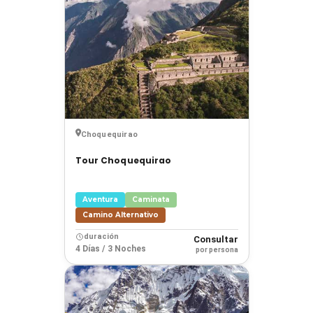
Choquequirao
Tour Choquequirao
Aventura
Caminata
Camino Alternativo
duración
Consultar
4 Días / 3 Noches
por persona