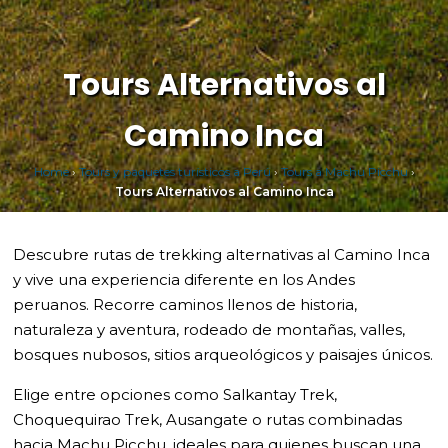
Tours Alternativos al
Camino Inca
Home
›
Tours y paquetes turísticos a Perú
›
Tours a Machu Picchu
›
Tours Alternativos al Camino Inca
Descubre rutas de trekking alternativas al Camino Inca
y vive una experiencia diferente en los Andes
peruanos. Recorre caminos llenos de historia,
naturaleza y aventura, rodeado de montañas, valles,
bosques nubosos, sitios arqueológicos y paisajes únicos.
Elige entre opciones como Salkantay Trek,
Choquequirao Trek, Ausangate o rutas combinadas
hacia Machu Picchu, ideales para quienes buscan una