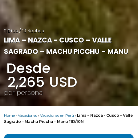
11 Días / 10 Noches
LIMA – NAZCA - CUSCO – VALLE
SAGRADO – MACHU PICCHU – MANU
Desde
2,265
USD
por persona
Home
›
Vacaciones
›
Vacaciones en Perú
›
Lima – Nazca - Cusco – Valle
Sagrado – Machu Picchu – Manu 11D/10N