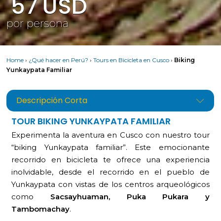
57
USD
por persona
Home
›
¿Qué hacer en Perú?
›
Tours en Bicicleta en Cusco
›
Biking
Yunkaypata Familiar
Descripción Corta
TOUR BIKING YUNKAYPATA FAMILIAR
Experimenta la aventura en Cusco con nuestro tour
“biking Yunkaypata familiar”. Este emocionante
recorrido en bicicleta te ofrece una experiencia
inolvidable, desde el recorrido en el pueblo de
Yunkaypata con vistas de los centros arqueológicos
como
Sacsayhuaman, Puka Pukara y
Tambomachay
.