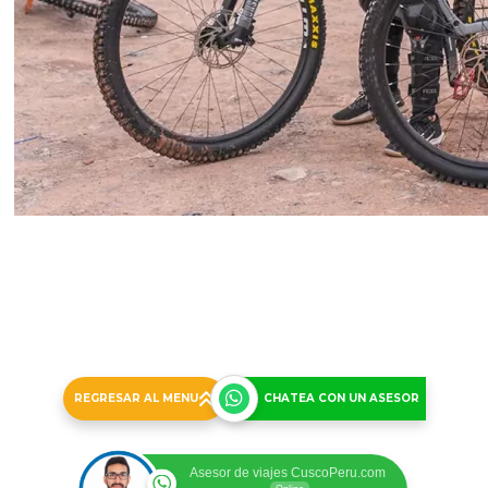
Ver Comentarios
BIKING YUNKAYPATA FAMILIAR - SERVICIO
PRIVADO
PRECIO POR PERSONA
BICICLETAS MARLIN 7
➤ Ideal para familias y personas de todas las
edades que sepan manejar Bicicleta
02 paxs
04 paxs
06 paxs +
US$ 57.00
US$ 80.00
US$ 65.00
REGRESAR AL MENU
CHATEA CON UN ASESOR
Asesor de viajes CuscoPeru.com