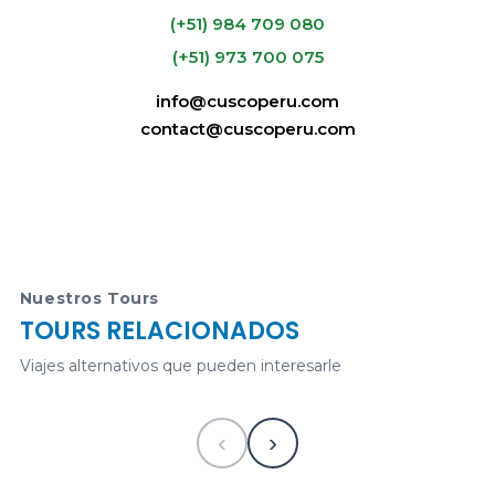
(+51) 984 709 080
(+51) 973 700 075
info@cuscoperu.com
VISA -
contact@cuscoperu.com
MASTERCARD
PAYPAL
CuscoPeru.com e-
commerce
Tour a Machu Picchu desde Cusco - Machu
Picchu a partir de 1 día
Nuestros Tours
TOURS RELACIONADOS
325
USD
1 desde
Viajes alternativos que pueden interesarle
‹
›