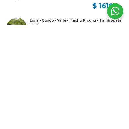
$ 1619
USD
Lima - Cusco - Valle - Machu Picchu - Tambopata
14 Días
14 Días / 13 Noches
$ 3369
USD
VACACIONES EN PERÚ: LIMA, NAZCA, CUSCO,
MACHU PICCHU, MANU Y PUNO 15D
15 Días / 14 Noches
$ 2627
USD