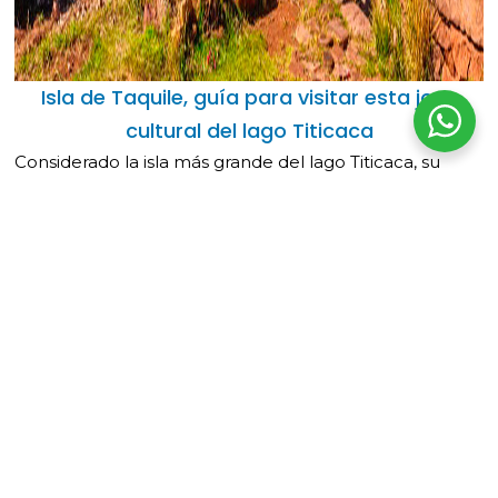
Isla de Taquile, guía para visitar esta joya
cultural del lago Titicaca
Considerado la isla más grande del lago Titicaca, su
amplio espacio es propicio para la caminata. La isla
posee en la parte baja un puerto…
Leer mas »
Artículos Relacionados
Sillustani: chullpas, historia y guía para visitar desde Puno
Está ubicado en una pequeña meseta peninsular en la Laguna de
Umayo, a 3.900 metros...
Leer más
Juli, Puno: guía turística de la pequeña Roma de América