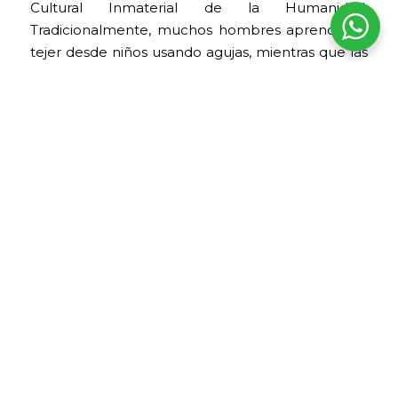
Cultural Inmaterial de la Humanidad.
Tradicionalmente, muchos hombres aprenden a
tejer desde niños usando agujas, mientras que las
mujeres suelen hilar y teñir la lana.
El chullo es un gorro tejido que revela si el
portador es soltero o casado. Además, la faja
ceremonial contiene símbolos relacionados con
la agricultura, las constelaciones y el calendario
agrícola. Las prendas tradicionales, como el
poncho y la montera, tienen un profundo
simbolismo.
Miradores del lago Titicaca
La geografía de la isla ofrece impresionantes
vistas panorámicas. Desde la Plaza Central y los
senderos elevados, el azul profundo del lago