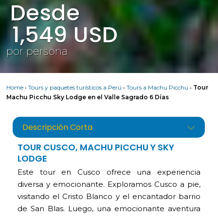
Desde
1,549
USD
por persona
Home
›
Tours y paquetes turísticos a Perú
›
Tours a Machu Picchu
›
Tour
Machu Picchu Sky Lodge en el Valle Sagrado 6 Días
Descripción Corta
TOUR CUSCO, MACHU PICCHU Y SKY
LODGE
Este tour en Cusco ofrece una experiencia
diversa y emocionante. Exploramos Cusco a pie,
visitando el Cristo Blanco y el encantador barrio
de San Blas
.
Luego, una emocionante aventura