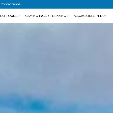
Contactenos
SCO TOURS
CAMINO INCA Y TREKKING
VACACIONES PERÚ