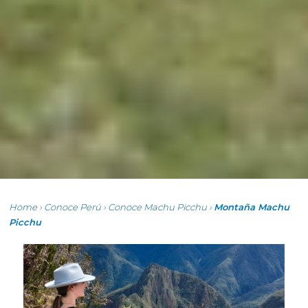
Home
›
Conoce Perú
›
Conoce Machu Picchu
›
Montaña Machu
Picchu