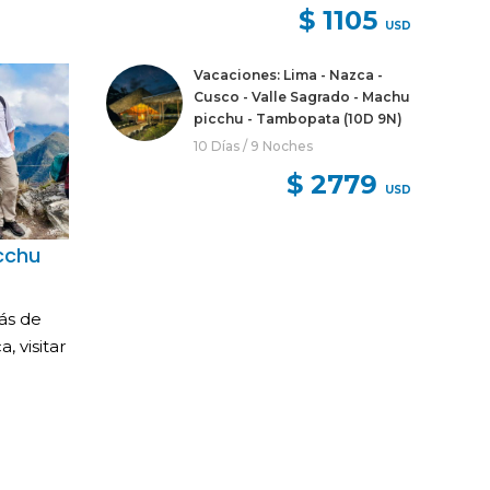
$ 1105
USD
Vacaciones: Lima - Nazca -
Cusco - Valle Sagrado - Machu
picchu - Tambopata (10D 9N)
10 Días / 9 Noches
$ 2779
USD
cchu
ás de
a, visitar