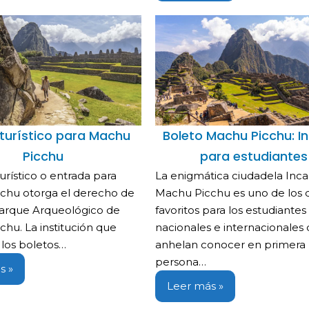
 turístico para Machu
Boleto Machu Picchu: I
Picchu
para estudiantes
turístico o entrada para
La enigmática ciudadela Inca
chu otorga el derecho de
Machu Picchu es uno de los 
Parque Arqueológico de
favoritos para los estudiantes
hu. La institución que
nacionales e internacionales
 los boletos…
anhelan conocer en primera
persona…
s »
Leer más »