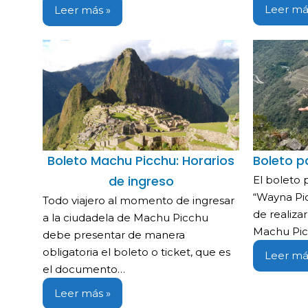
Leer má
Leer más »
Boleto Machu Picchu: Horarios
Boleto p
de ingreso
El boleto 
“Wayna Pi
Todo viajero al momento de ingresar
de realizar
a la ciudadela de Machu Picchu
Machu Picc
debe presentar de manera
obligatoria el boleto o ticket, que es
Leer má
el documento…
Leer más »