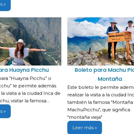
s »
ara Huayna Picchu
Boleto para Machu Pi
Montaña
para “Huayna Picchu” o
cchu” le permite además
Este boleto le permite adem
 la visita a la ciudad Inca de
realizar la visita a la ciudad Inc
hu, visitar la famosa…
también la famosa "Montaña
MachuPicchu", que significa
s »
"montaña vieja"
Leer más »