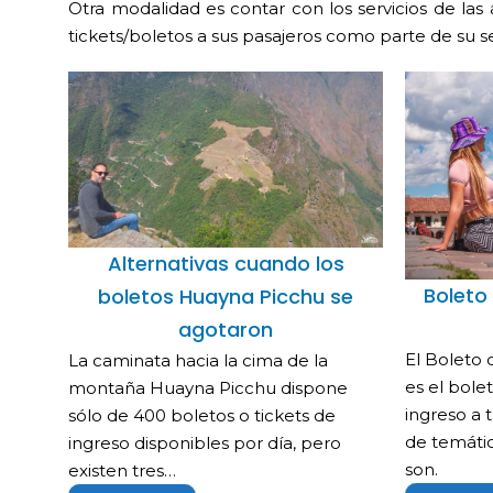
Otra modalidad es contar con los servicios de las
tickets/boletos a sus pasajeros como parte de su se
Alternativas cuando los
Boleto 
boletos Huayna Picchu se
agotaron
El Boleto d
La caminata hacia la cima de la
es el bole
montaña Huayna Picchu dispone
ingreso a 
sólo de 400 boletos o tickets de
de temátic
ingreso disponibles por día, pero
son.
existen tres…