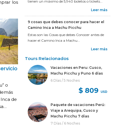
tienen un máximo de 5,940 boletos o tickets...
mprar los
Leer más
9 cosas que debes conocer para hacer el
Camino Inca a Machu Picchu
Estas son las Cosas que debes Conocer antes de
hacer el Camino Inca a Machu...
Leer más
Tours Relacionados
ervicio
Vacaciones en Peru: Cusco,
Machu Picchu y Puno 6 días
6 Días / 5 Noches
u” o
$ 809
además
USD
d Inca de
Paquete de vacaciones Perú:
osa…
Viaje a Arequipa, Cusco y
Machu Picchu 7 días
7 Días / 6 Noches