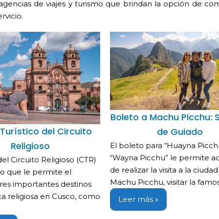
 agencias de viajes y turismo que brindan la opción de co
rvicio.
Boleto a Machu Picchu: S
Turístico del Circuito
de Guiado
Religioso
El boleto para “Huayna Picch
“Wayna Picchu” le permite 
el Circuito Religioso (CTR)
de realizar la visita a la ciuda
to que le permite el
Machu Picchu, visitar la fam
tres importantes destinos
a religiosa en Cusco, como
Leer más »