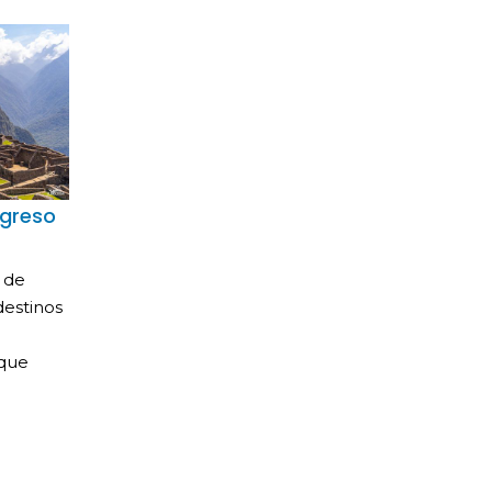
ngreso
 de
destinos
 que