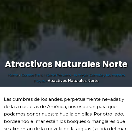
Atractivos Naturales Norte
Home
›
Conoce Perú
›
Norte Peruano - la mejor Comida y las mejores
Playas
›
Atractivos Naturales Norte
Las cumbres de los andes, perpetuamente nevadas y
de las más altas de América, nos esperan para que
podamos poner nuestra huella en ellas. Por otro lado,
bordeando el mar están los bosques o manglares que
se alimentan de la mezcla de las aguas (salada del mar