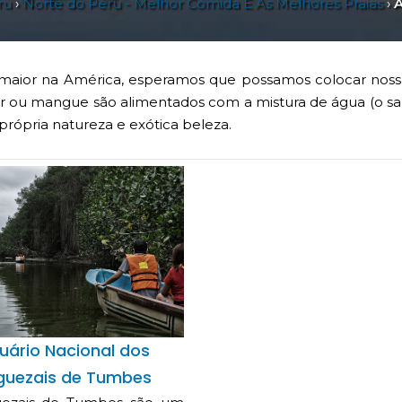
ru
›
Norte do Peru - Melhor Comida E As Melhores Praias
›
A
maior na América, esperamos que possamos colocar nos
mar ou mangue são alimentados com a mistura de água (o sa
a própria natureza e exótica beleza.
uário Nacional dos
uezais de Tumbes