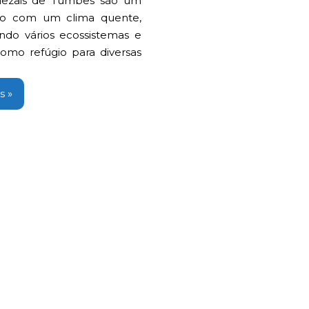
ezais de Tumbes são um
co com um clima quente,
ndo vários ecossistemas e
como refúgio para diversas
s »