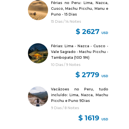
Férias no Peru: Lima, Nazca,
Cusco, Machu Picchu, Manu e
Puno - 15 Dias
15 Dias / 14 Noites
$ 2627
USD
Férias: Lima - Nazca - Cusco -
Vale Sagrado - Machu Picchu -
Tambopata (10D 9N)
10 Dias / 9 Noites
$ 2779
USD
Vacâzoes no Peru, tudo
incluído: Lima, Nazca, Machu
Picchu e Puno 9Dias
9 Dias / 8 Noites
$ 1619
USD