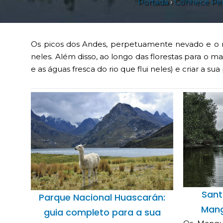
Portada
›
Conhece Pe
Os picos dos Andes, perpetuamente nevado e o 
neles. Além disso, ao longo das florestas para o 
e as águas fresca do rio que flui neles) e criar a su
Sant
Parque Nacional Huascarán:
Mang
guia completo para a sua