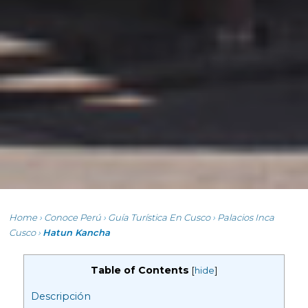
Home
›
Conoce Perú
›
Guía Turística En Cusco
›
Palacios Inca
Cusco
›
Hatun Kancha
Table of Contents
[
hide
]
Descripción