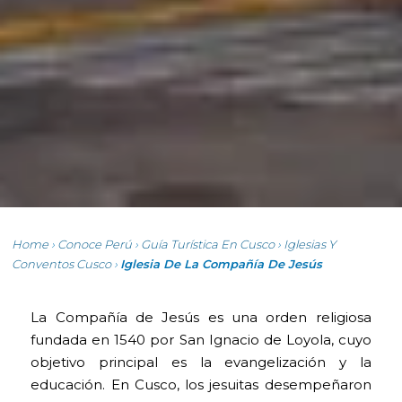
Home
›
Conoce Perú
›
Guía Turística En Cusco
›
Iglesias Y
Conventos Cusco
›
Iglesia De La Compañía De Jesús
La Compañía de Jesús es una orden religiosa
fundada en 1540 por San Ignacio de Loyola, cuyo
objetivo principal es la evangelización y la
educación. En Cusco, los jesuitas desempeñaron