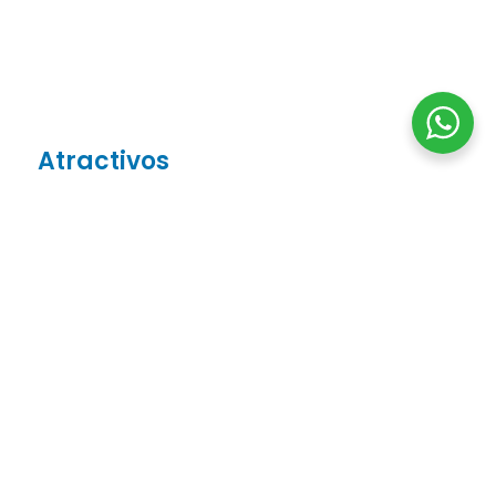
Atractivos
El museo del convento está distribuido en varias
áreas:
Museo Precolombino
Ubicado frente a la Capilla del velatorio, en la
parte superior de ingreso hay una pintura de San
Diego de Alcalá. Sus vitrinas guardan excelentes
muestras de culturas prehispánicas como chimú,
mochica, inca, churajón y chancay, de ésta última
son el mayor número de huacos. Y variedad de