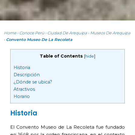
Home
›
Conoce Perú
›
Ciudad De Arequipa
›
Museos De Arequipa
›
Convento Museo De La Recoleta
Table of Contents
[
hide
]
Historia
Descripción
¿Dónde se ubica?
Atractivos
Horario
Historia
El Convento Museo de La Recoleta fue fundado
en 1648 por la orden franciscana, en el contexto