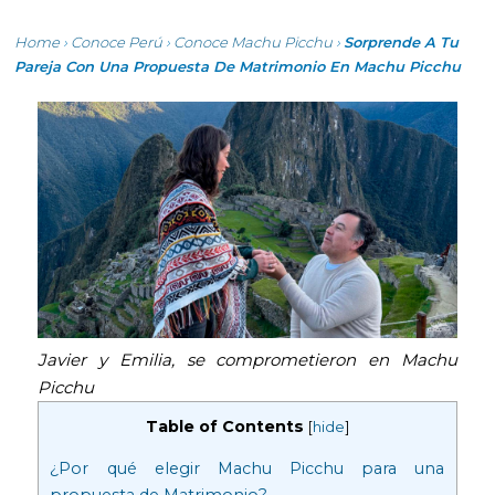
Home
›
Conoce Perú
›
Conoce Machu Picchu
›
Sorprende A Tu
Pareja Con Una Propuesta De Matrimonio En Machu Picchu
Javier y Emilia, se comprometieron en Machu
Picchu
Table of Contents
[
hide
]
¿Por qué elegir Machu Picchu para una
propuesta de Matrimonio?