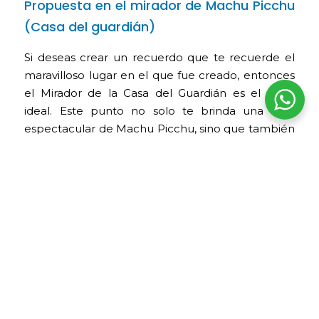
Propuesta en el mirador de Machu Picchu
(Casa del guardián)
Si deseas crear un recuerdo que te recuerde el
maravilloso lugar en el que fue creado, entonces
el Mirador de la Casa del Guardián es el lugar
ideal. Este punto no solo te brinda una vista
espectacular de Machu Picchu, sino que también
te permite obtener la clásica foto postal de la
ciudadela.
Consejos y recomendaciones
para una propuesta exitosa
Este momento es especial y diferente para cada
pareja, pero eso no significa que no haya ciertas
similitudes. Aquí te presentamos algunos
consejos para que tu propuesta obtenga un “Sí”