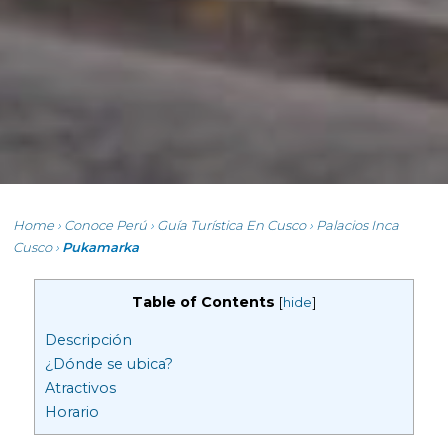
Home
›
Conoce Perú
›
Guía Turística En Cusco
›
Palacios Inca
Cusco
›
Pukamarka
Table of Contents
[
hide
]
Descripción
¿Dónde se ubica?
Atractivos
Horario