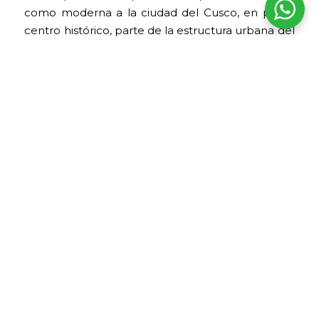
como moderna a la ciudad del Cusco, en pleno
centro histórico, parte de la estructura urbana del
antigua Cusco inca.
Horario
El Palacio de Pukamarka no funciona como un
complejo arqueológico independiente con
horario regular de visita. Los muros exteriores
pueden preciarse durante un recorrido por el
Centro Histórico del Cusco. Para ingresar a
espacios interiores o realizar una visita
especializada, se recomienda consultar
previamente con una agencia de viajes local o
con los establecimientos que ocupan
actualmente el inmueble.