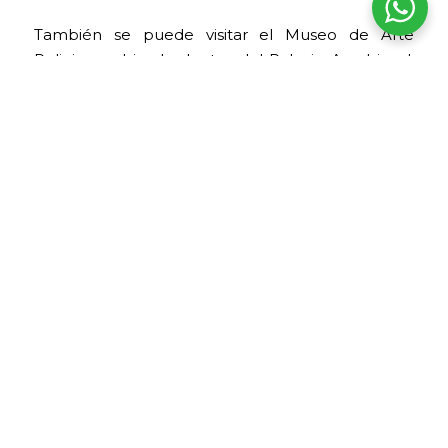
También se puede visitar el Museo de Arte
Religioso, ubicado dentro del Palacio Arzobispal.
En los alrededores hay tiendas de artesanía,
galerías y restaurantes, por lo que la visita puede
complementarse con un recorrido por el centro
histórico.
Horario
La calle Hatun Rumiyoc y la Piedra de los 12
Ángulos pueden observarse desde la vía pública.
Para ingresar al Museo de Arte Religioso, se
recomienda verificar los horarios y tarifas vigentes
antes de la visita. No está permitido tocar ni dañar
los muros incas.