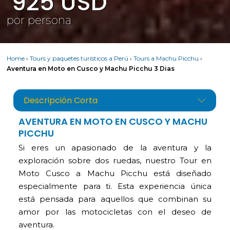
925
USD
por persona
Home
›
Tours y paquetes turísticos a Perú
›
Tours a Machu Picchu
›
Aventura en Moto en Cusco y Machu Picchu 3 Dias
Descripción Corta
AVENTURA EN MOTO EN CUSCO Y MACHU
PICCHU
Si eres un apasionado de la aventura y la
exploración sobre dos ruedas, nuestro Tour en
Moto Cusco a Machu Picchu está diseñado
especialmente para ti. Esta experiencia única
está pensada para aquellos que combinan su
amor por las motocicletas con el deseo de
aventura.