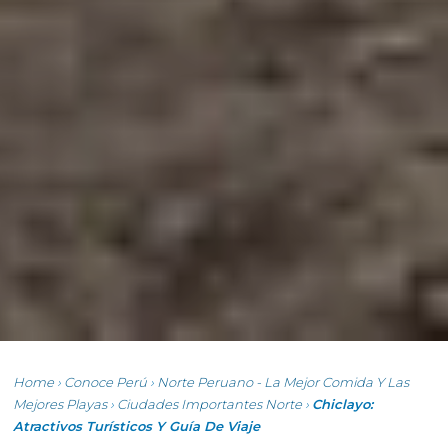
Home
›
Conoce Perú
›
Norte Peruano - La Mejor Comida Y Las
Mejores Playas
›
Ciudades Importantes Norte
›
Chiclayo:
Atractivos Turísticos Y Guía De Viaje