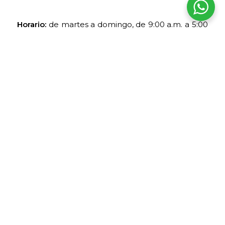
Horario:
de martes a domingo, de 9:00 a.m. a 5:00
p.m.
Ruta A y B, adultos:
S/ 8.
Ruta integral, adultos:
S/ 12.
Existen tarifas reducidas para estudiantes y otros
grupos.
Huaca Rajada
Huaca Rajada se encuentra en el distrito de Zaña.
En este sitio se descubrieron las tumbas del
Señor de Sipán y de otros personajes de la élite
moche.
La visita permite observar el contexto
arqueológico en el que se produjeron los
hallazgos. Esto resulta importante porque los