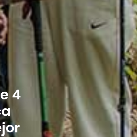
e 4
ca
jor