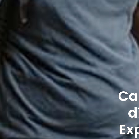
Ca
d
Ex