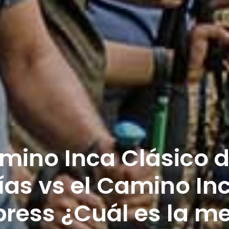
mino Inca Clásico d
ías vs el Camino In
press ¿Cuál es la me