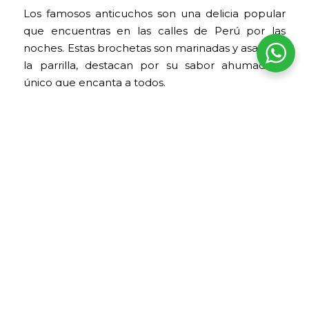
Los famosos anticuchos son una delicia popular
que encuentras en las calles de Perú por las
noches. Estas brochetas son marinadas y asadas a
la parrilla, destacan por su sabor ahumado y
único que encanta a todos.
La receta de los anticuchos combina ají panca,
ajo, comino, vinagre, y una mezcla de
condimentos que infunden un sabor intenso y
profundo a cada bocado. Una vez marinadas, las
brochetas se asan a la parrilla, donde adquieren
su característico toque ahumado.
Se sirven tradicionalmente con papas doradas y
choclo, y suelen acompañarse con ají.