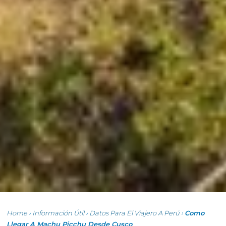
Home
›
Información Útil
›
Datos Para El Viajero A Perú
›
Como
Llegar A Machu Picchu Desde Cusco