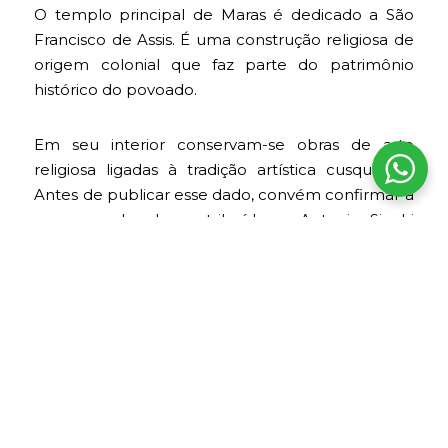
O templo principal de Maras é dedicado a São
Francisco de Assis. É uma construção religiosa de
origem colonial que faz parte do patrimônio
histórico do povoado.
Em seu interior conservam-se obras de arte
religiosa ligadas à tradição artística cusquenha.
Antes de publicar esse dado, convém confirmar a
presença de obras atribuídas a Antonio Sinchi
Roca Inka, pintor indígena associado a Maras.
Antes de visitá-lo, convém consultar se o templo
está aberto, já que seus horários podem variar
conforme celebrações religiosas, missas ou
atividades locais.
Os portais coloniais de Maras