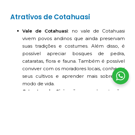
Atrativos de Cotahuasi
Vale de Cotahuasi
: no vale de Cotahuasi
vivem povos andinos que ainda preservam
suas tradições e costumes. Além disso, é
possível apreciar bosques de pedra,
cataratas, flora e fauna. Também é possível
conviver com os moradores locais, conhecer
seus cultivos e aprender mais sobre seu
modo de vida.
Cataratas de Sipia
: são uma das atrações
mais destacadas deste lugar. Apresentam
uma queda principal de aproximadamente
150 metros; algumas fontes locais indicam
que o sistema completo teria várias quedas.
Nesta área, é possível praticar ciclismo,