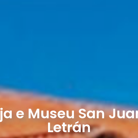
eja e Museu San Jua
Letrán