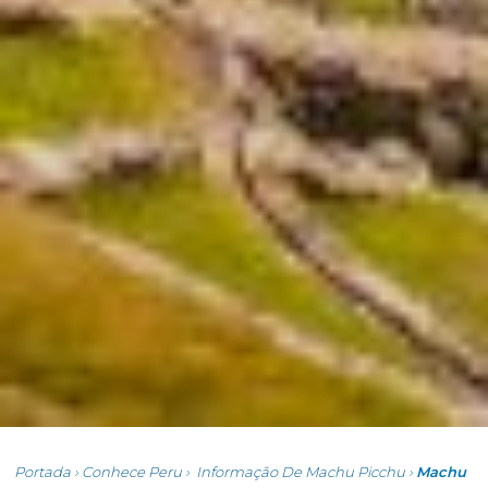
Portada
›
Conhece Peru
›
Informação De Machu Picchu
›
Machu