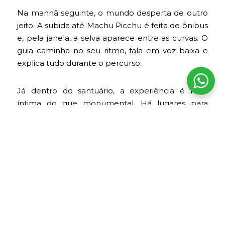
Na manhã seguinte, o mundo desperta de outro
jeito. A subida até Machu Picchu é feita de ônibus
e, pela janela, a selva aparece entre as curvas. O
guia caminha no seu ritmo, fala em voz baixa e
explica tudo durante o percurso.
Já dentro do santuário, a experiência é mais
íntima do que monumental. Há lugares para
sentar, respirar e observar como a névoa sobe e
desaparece.
Altitude de Machu Picchu:
2.430 metros acima
do nível do mar.
Tipo de terreno:
andino subtropical, com trechos
irregulares e úmidos.
Clima:
temperado úmido, com mudanças
frequentes.