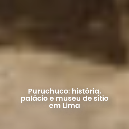
Puruchuco: história,
palácio e museu de sítio
em Lima