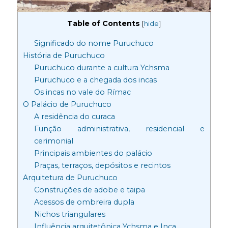
Table of Contents
[
hide
]
Significado do nome Puruchuco
História de Puruchuco
Puruchuco durante a cultura Ychsma
Puruchuco e a chegada dos incas
Os incas no vale do Rímac
O Palácio de Puruchuco
A residência do curaca
Função administrativa, residencial e
cerimonial
Principais ambientes do palácio
Praças, terraços, depósitos e recintos
Arquitetura de Puruchuco
Construções de adobe e taipa
Acessos de ombreira dupla
Nichos triangulares
Influência arquitetônica Ychsma e Inca